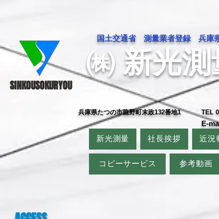
国土交通省 測量業者登録 兵庫
㈱ 新光
SINKOUSOKURYOU
兵庫県たつの市龍野町末政132番地1
TEL 0
E-ma
新光測量
社長挨拶
近況
コピーサービス
参考動画
ACCESS