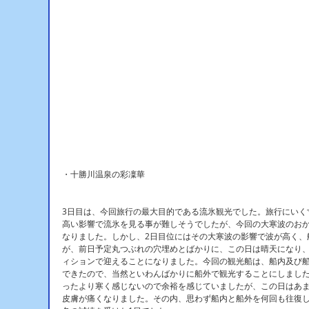
・十勝川温泉の彩凜華
3日目は、今回旅行の最大目的である流氷観光でした。旅行にいく
高い影響で流氷を見る事が難しそうでしたが、今回の大寒波のお
なりました。しかし、2日目位にはその大寒波の影響で波が高く、
が、前日予定丸つぶれの穴埋めとばかりに、この日は晴天になり
ィションで迎えることになりました。今回の観光船は、船内及び
できたので、当然といわんばかりに船外で観光することにしました
ったより寒く感じないので余裕を感じていましたが、この日はあま
皮膚が痛くなりました。その内、思わず船内と船外を何回も往復