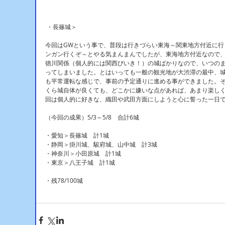
 ・長篠城＞
今回はGWという事で、普段は行きづらい東海～関東地方付近に行
ンガン行くぞ～とやる気まんまんでしたが、東海地方付近なので
徳川関係（個人的には関西びいき！）の城ばかりなので、いつの
ってしまいました。とはいっても一般の観光地が大渋滞の最中、
も平常運転な感じで、事前の予定通りに進める事ができました。
くら城自体が良くても、どこかに嫌いな点があれば、あまり楽し
回は個人的に好きな、織田や武田方面にしようと心に誓った一日
（今回の成果）5/3～5/8　合計6城
・愛知＞長篠城　計1城
・静岡＞掛川城、駿府城、山中城　計3城
・神奈川＞小田原城　計1城
・東京＞八王子城　計1城
・残78/100城